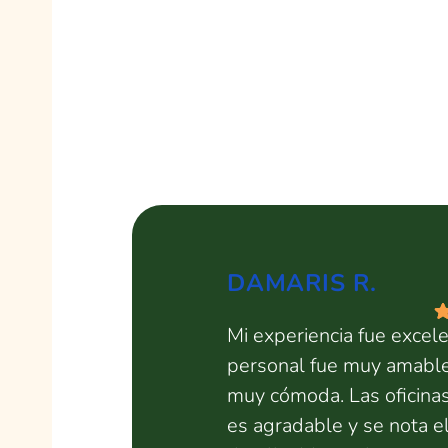
DAMARIS R.
Mi experiencia fue excel
personal fue muy amable,
muy cómoda. Las oficina
es agradable y se nota 