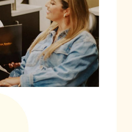
YUDI M.
La mejor la Doctora del mundo y sus asisten
tienen calidad humana, Dios los bendiga hoy y
es la mejor Clínica Dental de Oklahoma 👌❤️