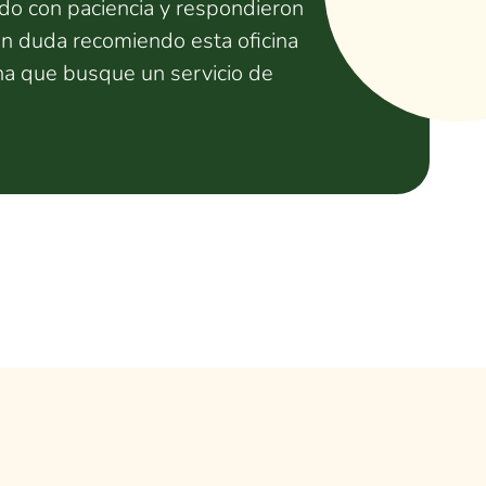
odo con paciencia y respondieron
in duda recomiendo esta oficina
na que busque un servicio de
. ¡Muchas gracias por la
comendado 💯