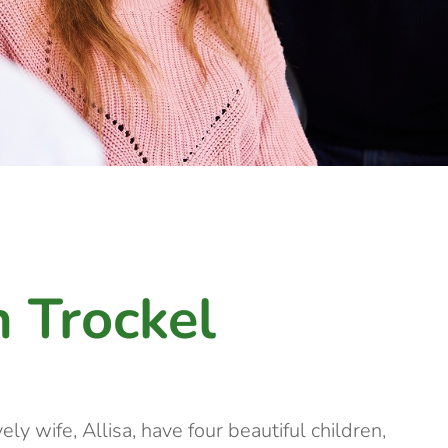
n Trockel
ely wife, Allisa, have four beautiful children,