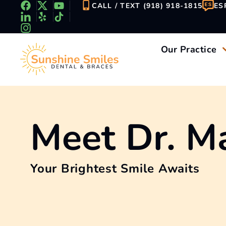
Skip
CALL / TEXT (918) 918-1815
ES
to
content
Our Practice
Meet
Dr. M
Your Brightest Smile Awaits