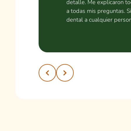
detalle. Me explicaron t
a todas mis preguntas. S
dental a cualquier perso
calidad y un trato humano
excelente atención! Re