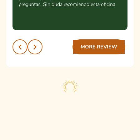
preguntas. Sin duda recomiendo esta oficina
dental a cualquier persona que busque un
servicio de calidad y un trato humano.
¡Muchas gracias por la excelente atención!
Recomendado 💯
MORE REVIEW